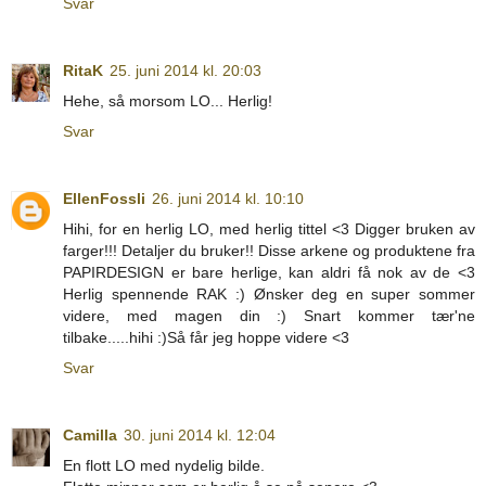
Svar
RitaK
25. juni 2014 kl. 20:03
Hehe, så morsom LO... Herlig!
Svar
EllenFossli
26. juni 2014 kl. 10:10
Hihi, for en herlig LO, med herlig tittel <3 Digger bruken av
farger!!! Detaljer du bruker!! Disse arkene og produktene fra
PAPIRDESIGN er bare herlige, kan aldri få nok av de <3
Herlig spennende RAK :) Ønsker deg en super sommer
videre, med magen din :) Snart kommer tær'ne
tilbake.....hihi :)Så får jeg hoppe videre <3
Svar
Camilla
30. juni 2014 kl. 12:04
En flott LO med nydelig bilde.